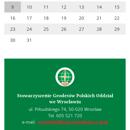
9
10
11
12
13
14
15
16
17
18
19
20
21
22
23
24
25
26
27
28
29
30
31
Stowarzyszenie Geodetów Polskich Oddział
we Wrocławiu
ul. Piłsudskiego 74, 50-020 Wrocław
Tel. 605 521 720
e-mail:
wroclaw@sgp.geodezja.org.pl