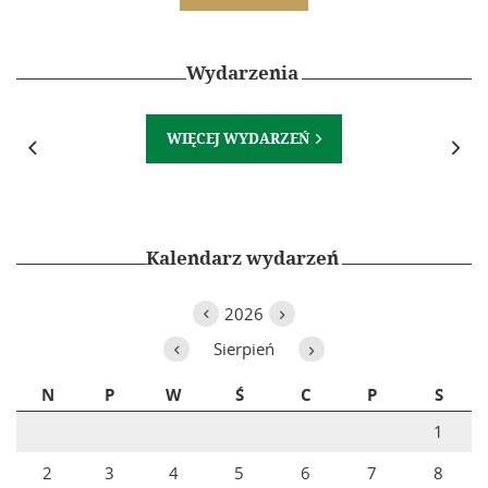
Wydarzenia
WIĘCEJ WYDARZEŃ



Kalendarz wydarzeń
2026


Sierpień


N
P
W
Ś
C
P
S
1
2
3
4
5
6
7
8