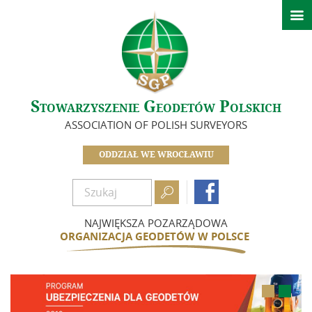

Aktualności
Ważne informacje
Informacje – Oddział we Wrocławiu
Kalendarz wydarzeń
Stowarzyszenie Geodetów Polskich
Biuletyn
ASSOCIATION OF POLISH SURVEYORS
O nas
ODDZIAŁ WE WROCŁAWIU
Zarząd

Koła

Komisje
NAJWIĘKSZA POZARZĄDOWA
In Memoriam
ORGANIZACJA GEODETÓW W POLSCE
Zasłużeni dla Oddziału
Idea i cele
Dokumenty