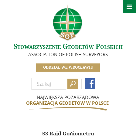

Aktualności
Ważne informacje
Informacje – Oddział we Wrocławiu
Kalendarz wydarzeń
Stowarzyszenie Geodetów Polskich
Biuletyn
ASSOCIATION OF POLISH SURVEYORS
O nas
ODDZIAŁ WE WROCŁAWIU
Zarząd

Koła

Komisje
NAJWIĘKSZA POZARZĄDOWA
In Memoriam
ORGANIZACJA GEODETÓW W POLSCE
Zasłużeni dla Oddziału
Idea i cele
Dokumenty
53 Rajd Goniometru