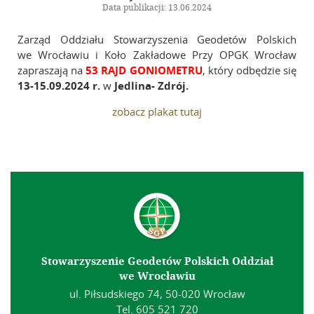
Zostań członkiem
Data publikacji: 13.06.2024
Składki
Zarząd Oddziału Stowarzyszenia Geodetów Polskich
we Wrocławiu i Koło Zakładowe Przy OPGK Wrocław
Galeria
zapraszają na
53 RAJD GONIOMETRU
, który odbędzie się
13-15.09.2024 r.
w
Jedlina- Zdrój.
Szkolenia
zobacz plakat tutaj
Zarząd Główny
Linki
Kontakt
Stowarzyszenie Geodetów Polskich Oddział
we Wrocławiu
ul. Piłsudskiego 74, 50-020 Wrocław
Tel. 605 521 720